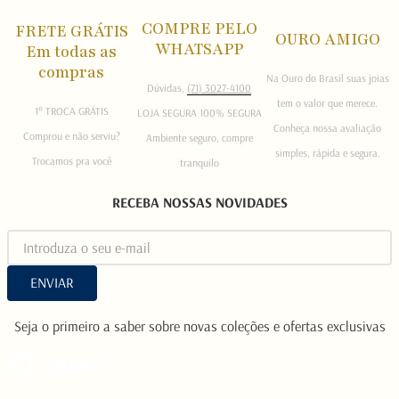
COMPRE PELO
FRETE GRÁTIS
OURO AMIGO
WHATSAPP
Em todas as
compras
Na Ouro do Brasil suas joias
Dúvidas,
(71) 3027-4100
tem o valor que merece.
1° TROCA GRÁTIS
LOJA SEGURA 100% SEGURA
Conheça nossa avaliação
Comprou e não serviu?
Ambiente seguro, compre
simples, rápida e segura.
Trocamos pra você
tranquilo
RECEBA NOSSAS NOVIDADES
ENVIAR
Seja o primeiro a saber sobre novas coleções e ofertas exclusivas