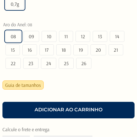
0,7g
Aro do Anel
:
08
08
09
10
11
12
13
14
15
16
17
18
19
20
21
22
23
24
25
26
Guia de tamanhos
ADICIONAR AO CARRINHO
Calcule o frete e entrega