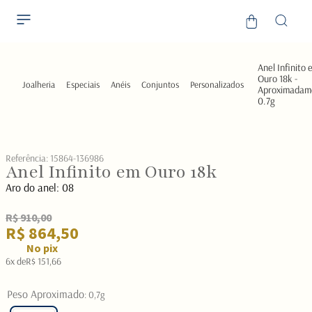
Anel Infinito 
Ouro 18k -
Joalheria
Especiais
Anéis
Conjuntos
Personalizados
Aproximadam
0.7g
Referência
:
15864-136986
Anel Infinito em Ouro 18k
Aro do anel:
08
R$ 910,00
R$ 864,50
No pix
6
x de
R$
151
,
66
Peso Aproximado
:
0,7g