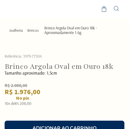
Brinco Argola Oval em Ouro 18k -
Joalheria
Brincos
Aproximadamente 1.6g
Referência
:
3979-77304
Brinco Argola Oval em Ouro 18k
Tamanho aproximado:
1,5cm
R$ 2.080,00
R$ 1.976,00
No pix
10
x de
R$
208
,
00
ADICIONAR AO CARRINHO