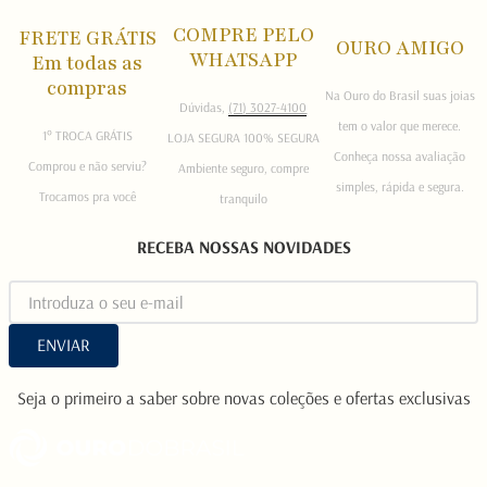
COMPRE PELO
FRETE GRÁTIS
OURO AMIGO
WHATSAPP
Em todas as
compras
Na Ouro do Brasil suas joias
Dúvidas,
(71) 3027-4100
tem o valor que merece.
1° TROCA GRÁTIS
LOJA SEGURA 100% SEGURA
Conheça nossa avaliação
Comprou e não serviu?
Ambiente seguro, compre
simples, rápida e segura.
Trocamos pra você
tranquilo
RECEBA NOSSAS NOVIDADES
ENVIAR
Seja o primeiro a saber sobre novas coleções e ofertas exclusivas